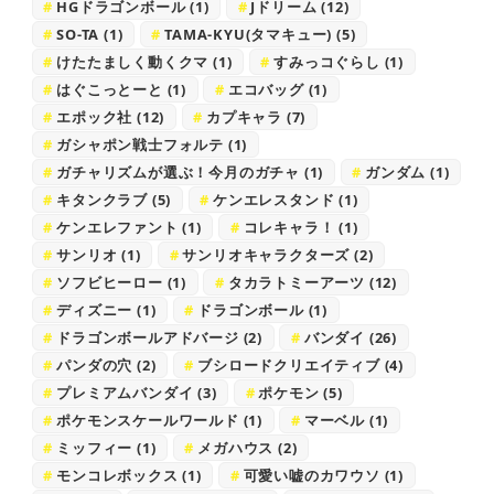
HGドラゴンボール
(1)
Jドリーム
(12)
SO-TA
(1)
TAMA-KYU(タマキュー)
(5)
けたたましく動くクマ
(1)
すみっコぐらし
(1)
はぐこっとーと
(1)
エコバッグ
(1)
エポック社
(12)
カプキャラ
(7)
ガシャポン戦士フォルテ
(1)
ガチャリズムが選ぶ！今月のガチャ
(1)
ガンダム
(1)
キタンクラブ
(5)
ケンエレスタンド
(1)
ケンエレファント
(1)
コレキャラ！
(1)
サンリオ
(1)
サンリオキャラクターズ
(2)
ソフビヒーロー
(1)
タカラトミーアーツ
(12)
ディズニー
(1)
ドラゴンボール
(1)
ドラゴンボールアドバージ
(2)
バンダイ
(26)
パンダの穴
(2)
ブシロードクリエイティブ
(4)
プレミアムバンダイ
(3)
ポケモン
(5)
ポケモンスケールワールド
(1)
マーベル
(1)
ミッフィー
(1)
メガハウス
(2)
モンコレボックス
(1)
可愛い嘘のカワウソ
(1)