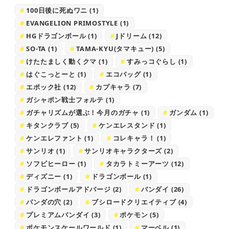
100日後に死ぬワニ
(1)
EVANGELION PRIMOSTYLE
(1)
HGドラゴンボール
(1)
Jドリーム
(12)
SO-TA
(1)
TAMA-KYU(タマキュー)
(5)
けたたましく動くクマ
(1)
すみっコぐらし
(1)
はぐこっとーと
(1)
エコバッグ
(1)
エポック社
(12)
カプキャラ
(7)
ガシャポン戦士フォルテ
(1)
ガチャリズムが選ぶ！今月のガチャ
(1)
ガンダム
(1)
キタンクラブ
(5)
ケンエレスタンド
(1)
ケンエレファント
(1)
コレキャラ！
(1)
サンリオ
(1)
サンリオキャラクターズ
(2)
ソフビヒーロー
(1)
タカラトミーアーツ
(12)
ディズニー
(1)
ドラゴンボール
(1)
ドラゴンボールアドバージ
(2)
バンダイ
(26)
パンダの穴
(2)
ブシロードクリエイティブ
(4)
プレミアムバンダイ
(3)
ポケモン
(5)
ポケモンスケールワールド
(1)
マーベル
(1)