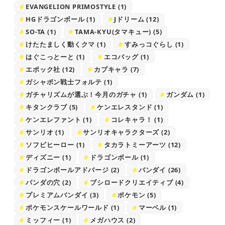
EVANGELION PRIMOSTYLE
(1)
HGドラゴンボール
(1)
Jドリーム
(12)
SO-TA
(1)
TAMA-KYU(タマキュー)
(5)
けたたましく動くクマ
(1)
すみっコぐらし
(1)
はぐこっとーと
(1)
エコバッグ
(1)
エポック社
(12)
カプキャラ
(7)
ガシャポン戦士フォルテ
(1)
ガチャリズムが選ぶ！今月のガチャ
(1)
ガンダム
(1)
キタンクラブ
(5)
ケンエレスタンド
(1)
ケンエレファント
(1)
コレキャラ！
(1)
サンリオ
(1)
サンリオキャラクターズ
(2)
ソフビヒーロー
(1)
タカラトミーアーツ
(12)
ディズニー
(1)
ドラゴンボール
(1)
ドラゴンボールアドバージ
(2)
バンダイ
(26)
パンダの穴
(2)
ブシロードクリエイティブ
(4)
プレミアムバンダイ
(3)
ポケモン
(5)
ポケモンスケールワールド
(1)
マーベル
(1)
ミッフィー
(1)
メガハウス
(2)