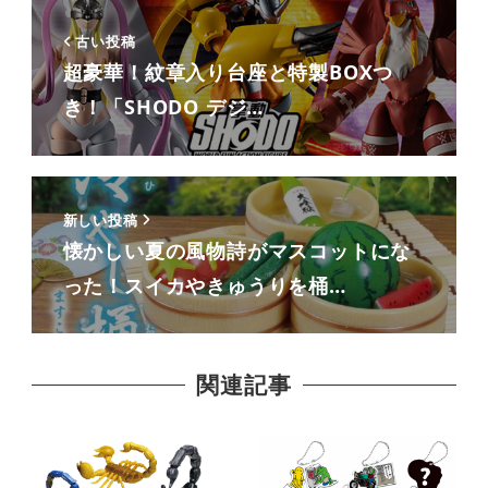
古い投稿
超豪華！紋章入り台座と特製BOXつ
き！「SHODO デジ…
新しい投稿
懐かしい夏の風物詩がマスコットにな
った！スイカやきゅうりを桶…
関連記事