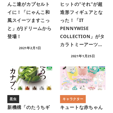
んこ達がカプセルト
ヒットの”それ”が超
イに！「にゃんこ和
造形フィギュアとな
風スイーツますこっ
った！「IT
と」がJドリームから
PENNYWISE
登場！
COLLECTION」がタ
カラトミーアーツ…
2021年2月1日
2021年1月25日
昆虫
キャラクター
新機構「のたうちギ
キュートな赤ちゃん