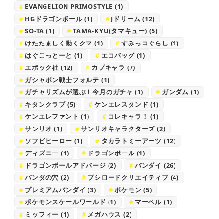
EVANGELION PRIMOSTYLE
(1)
HGドラゴンボール
(1)
Jドリーム
(12)
SO-TA
(1)
TAMA-KYU(タマキュー)
(5)
けたたましく動くクマ
(1)
すみっコぐらし
(1)
はぐこっとーと
(1)
エコバッグ
(1)
エポック社
(12)
カプキャラ
(7)
ガシャポン戦士フォルテ
(1)
ガチャリズムが選ぶ！今月のガチャ
(1)
ガンダム
(1)
キタンクラブ
(5)
ケンエレスタンド
(1)
ケンエレファント
(1)
コレキャラ！
(1)
サンリオ
(1)
サンリオキャラクターズ
(2)
ソフビヒーロー
(1)
タカラトミーアーツ
(12)
ディズニー
(1)
ドラゴンボール
(1)
ドラゴンボールアドバージ
(2)
バンダイ
(26)
パンダの穴
(2)
ブシロードクリエイティブ
(4)
プレミアムバンダイ
(3)
ポケモン
(5)
ポケモンスケールワールド
(1)
マーベル
(1)
ミッフィー
(1)
メガハウス
(2)