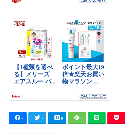
-
-
0
-