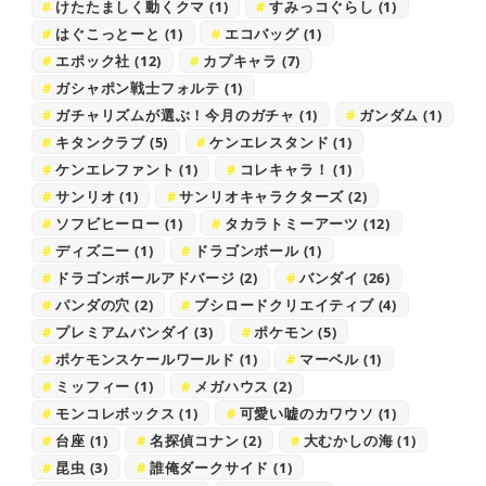
けたたましく動くクマ
(1)
すみっコぐらし
(1)
はぐこっとーと
(1)
エコバッグ
(1)
エポック社
(12)
カプキャラ
(7)
ガシャポン戦士フォルテ
(1)
ガチャリズムが選ぶ！今月のガチャ
(1)
ガンダム
(1)
キタンクラブ
(5)
ケンエレスタンド
(1)
ケンエレファント
(1)
コレキャラ！
(1)
サンリオ
(1)
サンリオキャラクターズ
(2)
ソフビヒーロー
(1)
タカラトミーアーツ
(12)
ディズニー
(1)
ドラゴンボール
(1)
ドラゴンボールアドバージ
(2)
バンダイ
(26)
パンダの穴
(2)
ブシロードクリエイティブ
(4)
プレミアムバンダイ
(3)
ポケモン
(5)
ポケモンスケールワールド
(1)
マーベル
(1)
ミッフィー
(1)
メガハウス
(2)
モンコレボックス
(1)
可愛い嘘のカワウソ
(1)
台座
(1)
名探偵コナン
(2)
大むかしの海
(1)
昆虫
(3)
誰俺ダークサイド
(1)