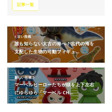
記事一覧
古い投稿
誰も知らない太古の海へ！古代の海を
支配した生物の可動フィギュ…
新しい投稿
マーベルヒーローたちが頭を上下左右
にゆらゆら「マーベル CH…