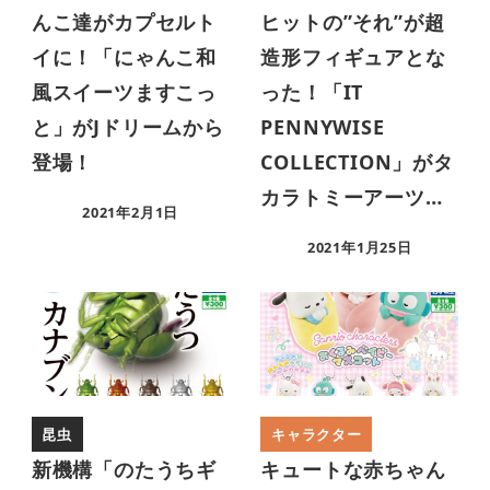
んこ達がカプセルト
ヒットの”それ”が超
イに！「にゃんこ和
造形フィギュアとな
風スイーツますこっ
った！「IT
と」がJドリームから
PENNYWISE
登場！
COLLECTION」がタ
カラトミーアーツ…
2021年2月1日
2021年1月25日
昆虫
キャラクター
新機構「のたうちギ
キュートな赤ちゃん