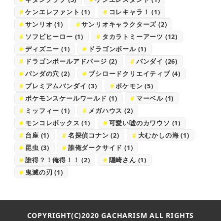
ケンエレファント
(1)
コレキャラ！
(1)
サンリオ
(1)
サンリオキャラクターズ
(2)
ソフビヒーロー
(1)
タカラトミーアーツ
(12)
ディズニー
(1)
ドラゴンボール
(1)
ドラゴンボールアドバージ
(2)
バンダイ
(26)
パンダの穴
(2)
ブシロードクリエイティブ
(4)
プレミアムバンダイ
(3)
ポケモン
(5)
ポケモンスケールワールド
(1)
マーベル
(1)
ミッフィー
(1)
メガハウス
(2)
モンコレボックス
(1)
可愛い嘘のカワウソ
(1)
台座
(1)
名探偵コナン
(2)
大むかしの海
(1)
昆虫
(3)
誰俺ダークサイド
(1)
誰得？！俺得！！
(2)
隠崎さん
(1)
鬼滅の刃
(1)
COPYRIGHT
(C)2020 GACHARISM
ALL RIGHTS